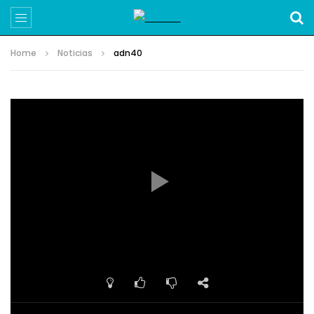
Home
Noticias
adn40