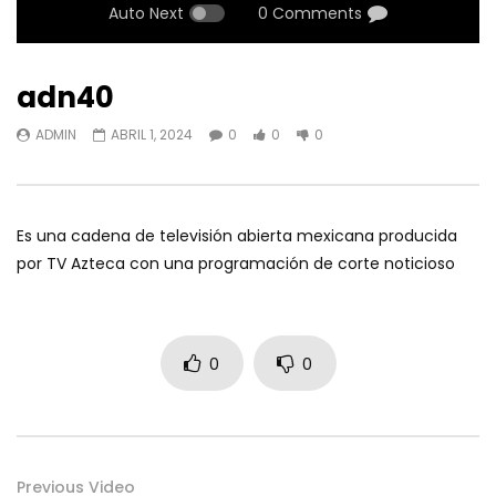
Auto Next
0 Comments
adn40
ADMIN
ABRIL 1, 2024
0
0
0
Es una cadena de televisión abierta mexicana producida
por TV Azteca con una programación de corte noticioso
0
0
Previous Video